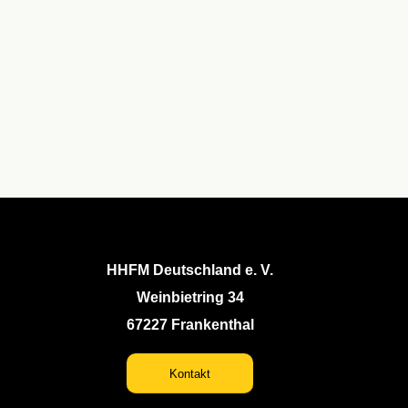
Gehälter der Sozialarbeiter,
Transportkosten für Besuche in Dörfern,
Soziale Arbeit
Schulgebühren, Softwarekosten,
Weiterbildungen
HHFM Deutschland e. V.
Weinbietring 34
67227 Frankenthal
Kontakt