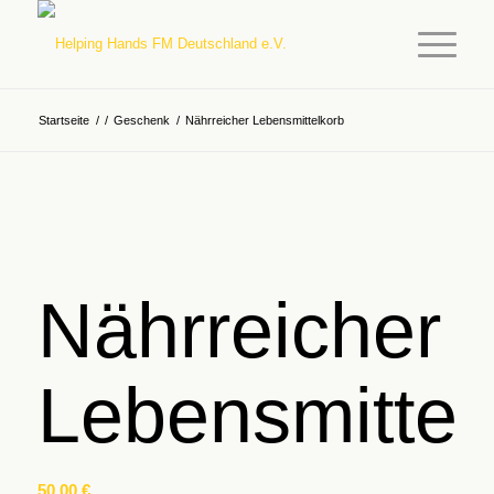
Startseite
/
/
Geschenk
/
Nährreicher Lebensmittelkorb
Nährreicher
Lebensmittel
50,00
€